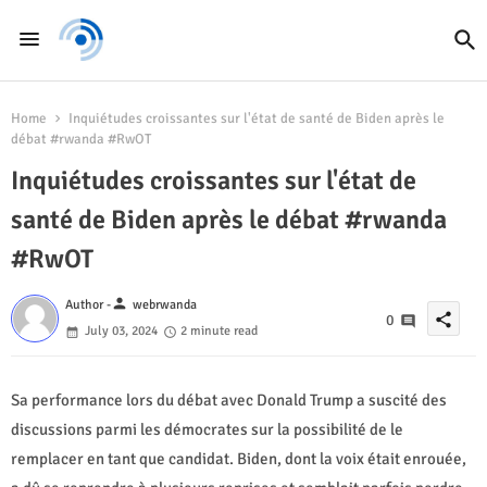
Home
Inquiétudes croissantes sur l'état de santé de Biden après le
débat #rwanda #RwOT
Inquiétudes croissantes sur l'état de
santé de Biden après le débat #rwanda
#RwOT
person
Author -
webrwanda
share
0
July 03, 2024
2 minute read
Sa performance lors du débat avec Donald Trump a suscité des
discussions parmi les démocrates sur la possibilité de le
remplacer en tant que candidat. Biden, dont la voix était enrouée,