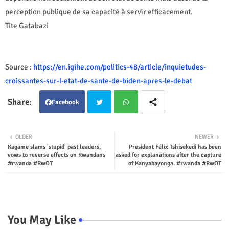
perception publique de sa capacité à servir efficacement.
Tite Gatabazi
Source :
https://en.igihe.com/politics-48/article/inquietudes-
croissantes-sur-l-etat-de-sante-de-biden-apres-le-debat
Facebook
Twit
Wha
OLDER
NEWER
Kagame slams 'stupid' past leaders,
President Félix Tshisekedi has been
ter
tsap
vows to reverse effects on Rwandans
asked for explanations after the capture
#rwanda #RwOT
of Kanyabayonga. #rwanda #RwOT
p
You May Like