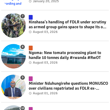
videos #rwanda #RwOT
January 20, 2025
Kinshasa's handling of FDLR under scrutiny
as armed group gains space to shape its own
fate #rwanda #RwOT
August 03, 2026
Ngoma: New tomato processing plant to
handle 10 tonnes daily #rwanda #RwOT
August 03, 2026
Minister Nduhungirehe questions MONUSCO
over civilians repatriated as FDLR ex-
combatants #rwanda #RwOT
August 01, 2026